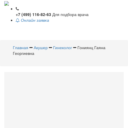
+7 (499) 116-82-63
Для подбора врача
Онлайн заявка
Toggle
navigati
Главная
Акушер
Гинеколог
Гониянц Гаяна
Георгиевна
Гониянц
Гаяна Георгиевна
Акушер
,
Гинеколог
Стаж 16 лет /