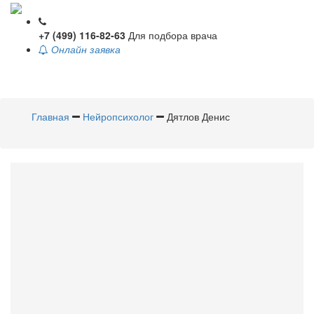
+7 (499) 116-82-63
Для подбора врача
Онлайн заявка
Toggle
navigati
Главная
Нейропсихолог
Дятлов Денис
Дятлов
Денис
Нейропсихолог
Стаж 8 лет /
Стоимость приема - 4000