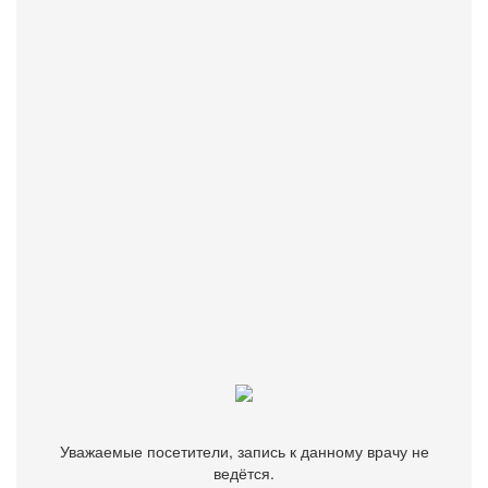
Руб
Рейтинг
4.1
★
★
★
★
★
★
★
★
★
★
Специализируется на клинической психологии, эрготерапии.
Бесплатно подберем врача, клинику или диагностический
центр.
Звоните
+7 (499) 116-82-63
Уважаемые посетители, запись к данному врачу не
ведётся.
Уважаемые посетители, запись к данному врачу не
ведётся.