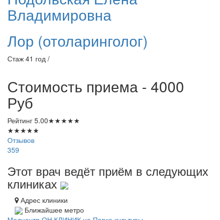
Владимировна
Лор (отоларинголог)
Стаж 41 год /
Стоимость приема - 4000
Руб
Рейтинг
5.00
★
★
★
★
★
★
★
★
★
★
Отзывов
359
Этот врач ведёт приём в следующих
клиниках
Адрес клиники
Ближайшее метро
Медцентр ОН КЛИНИК на Парке культуры