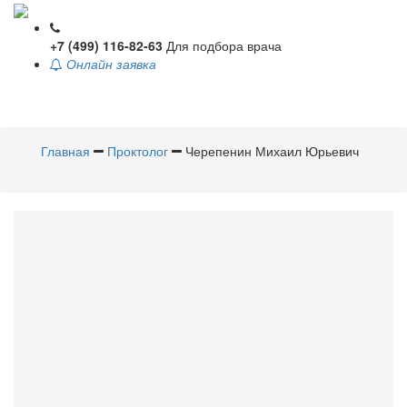
+7 (499) 116-82-63
Для подбора врача
Онлайн заявка
Toggle
navigati
Главная
Проктолог
Черепенин Михаил Юрьевич
Черепенин
Михаил Юрьевич
Проктолог
Стаж 22 года / Врач высшей категории
Стоимость приема - 4950