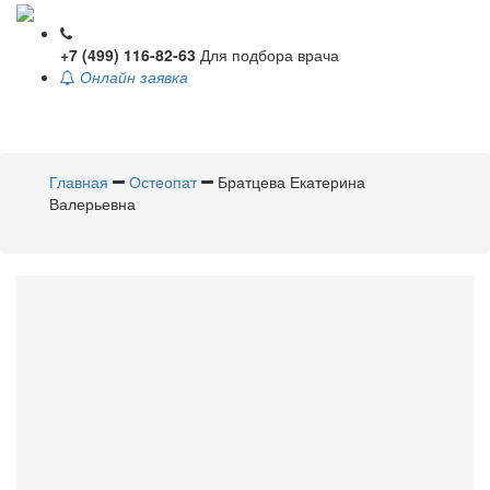
+7 (499) 116-82-63
Для подбора врача
Онлайн заявка
Toggle
navigati
Главная
Остеопат
Братцева Екатерина
Валерьевна
Братцева
Екатерина
Валерьевна
Остеопат
Стаж 17 лет / Врач высшей категории