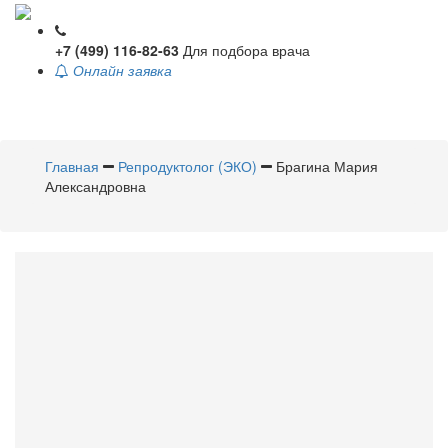
+7 (499) 116-82-63
Для подбора врача
Онлайн заявка
Toggle
navigati
Главная
Репродуктолог (ЭКО)
Брагина Мария
Александровна
Брагина
Мария
Александровна
Репродуктолог (ЭКО)
Стаж 8 лет /