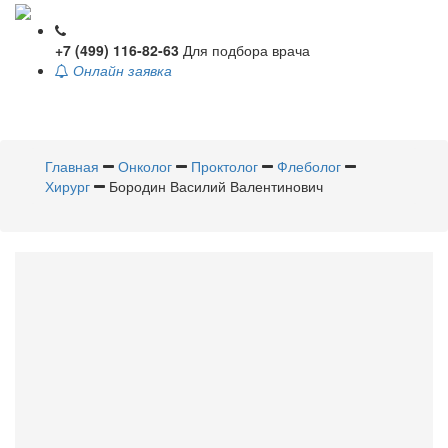
+7 (499) 116-82-63
Для подбора врача
Онлайн заявка
Toggle
navigati
Главная
Онколог
Проктолог
Флеболог
Хирург
Бородин Василий Валентинович
Бородин
Василий
Валентинович
Онколог
,
Проктолог
,
Флеболог
,
Хирург