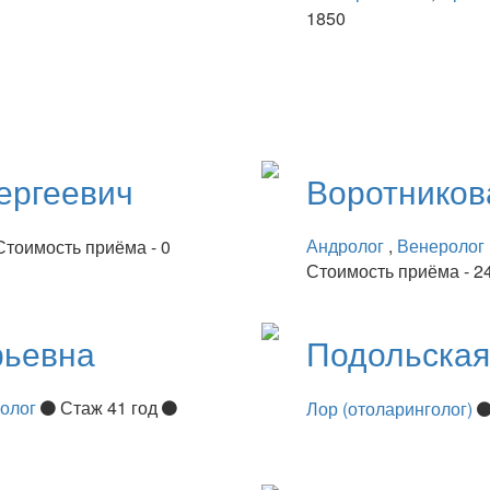
1850
ергеевич
Воротнико
Андролог
,
Венеролог
Стоимость приёма - 0
Стоимость приёма - 2
рьевна
Подольска
нолог
Стаж 41 год
Лор (отоларинголог)