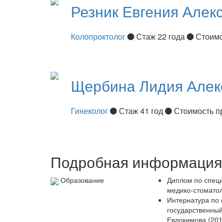
Резник
Евгения Алек
Колопроктолог
Стаж 22 года
Стоимо
Щербина
Лидия Алек
Гинеколог
Стаж 41 год
Стоимость п
Подробная информация 
Образование
Диплом по специ
медико-стоматол
Интернатура по 
государственный
Евдокимова (2011