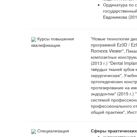
Ординатура по с
государственный
Евдокимова (2013
Курсы повышения
"Новые технологии диа
программой Ez3D / EzI
квалификации
Romexis Viewer", Пика
композитных конструк
(2013 г.) "Dental Impl
твёрдых тканей зубов 
хирургическая", Учебн
ортопедических констр
протезирование на имп
эндодонтии" (2015 г.)
системой профессиона
профессионального отб
общей практики", Инст
Специализация
Сферы практических
художественная 