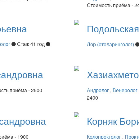
Стоимость приёма - 2
рьевна
Подольска
нолог
Стаж 41 год
Лор (отоларинголог)
сандровна
Хазиахмет
сть приёма - 2500
Андролог
,
Венеролог
2400
сандровна
Корняк
Бор
риёма - 1900
Колопроктолог
,
Прокт