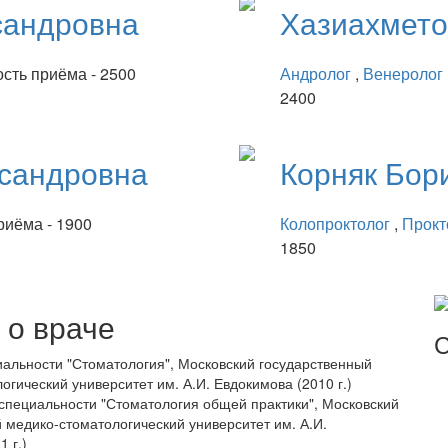
сандровна
Хазиахмет
сть приёма - 2500
Андролог
,
Венеролог
2400
сандровна
Корняк
Бор
риёма - 1900
Колопроктолог
,
Прокт
1850
о враче
С
альности "Стоматология", Московский государственный
огический университет им. А.И. Евдокимова (2010 г.)
специальности "Стоматология общей практики", Московский
 медико-стоматологический университет им. А.И.
 г.)