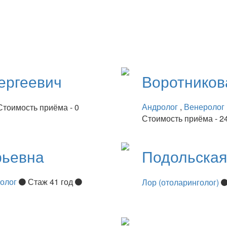
ергеевич
Воротнико
Андролог
,
Венеролог
Стоимость приёма - 0
Стоимость приёма - 2
рьевна
Подольска
нолог
Стаж 41 год
Лор (отоларинголог)