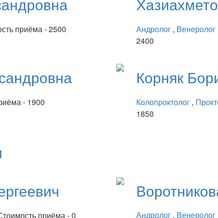
сандровна
Хазиахмет
сть приёма - 2500
Андролог
,
Венеролог
2400
сандровна
Корняк
Бор
риёма - 1900
Колопроктолог
,
Прокт
1850
ы
ергеевич
Воротнико
Андролог
,
Венеролог
Стоимость приёма - 0