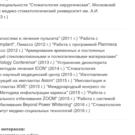
пециальности "Стоматология хирургическая", Московский
 медико-стоматологический университет им. А.И.
 г.)
гностики и лечения пульпита" (2011 г.) "Работа с
mplant", Пикассо (2012 г.) "Работа с программой Planmeca
ссо (2012 г.) "Армирование временных и постоянных
ций стекловолоконными и полиэтиленовыми материалами"
antology Conference" (2013 г.) "Устранение дисколорита
методом лечения ICON" (2014 г.) "Стоматология
о-научный медицинский центр (2015 г.) "Изготовление
укций на имплантах Axiom" (2015 г.) "Имплантация и
лантах XIVE" (2015 г.) "Международный конгресс по
 "Методика инфильтрации кариеса" (2015 г.) "Работа с
льного отбеливания ZOOM" (2015 г.) "Работа с системой
еливания Beyond Power Whitening" (2016 г.) "Стоматология
итут медико-социальных технологий (2016 г.)
 интересов:
реставрация зубов;