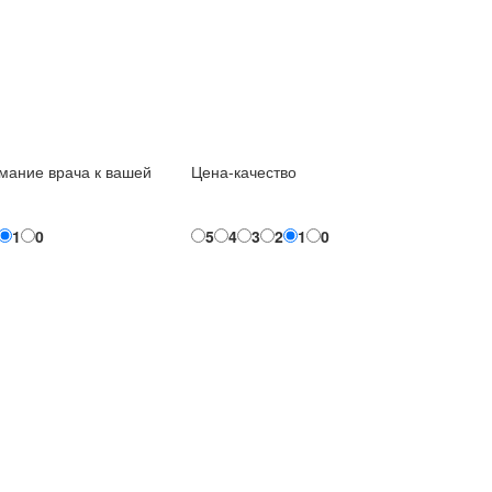
мание врача к вашей
Цена-качество
1
0
5
4
3
2
1
0