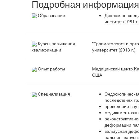
Подробная информация 
Образование
Диплом по специ
институт (1981 г.
Курсы повышения
"Травматология и орт
университет (2013 г.)
квалификации
Опыт работы
Медицинский центр Ka
США
Специализация
Эндоскопическая
последствиях тр
проведение внут
медикаментозны
реконструктивно
деформации паль
вальгусная деф
пальцев, варусн