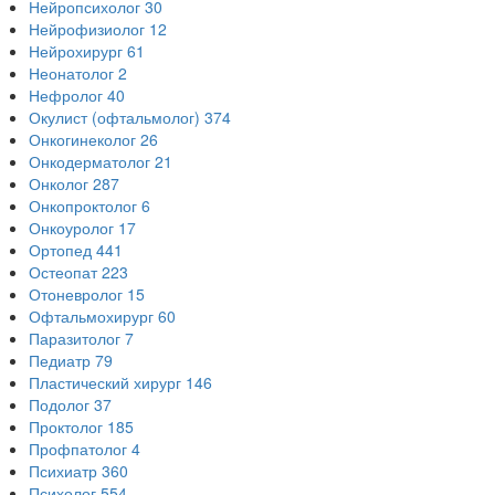
Нейропсихолог
30
Нейрофизиолог
12
Нейрохирург
61
Неонатолог
2
Нефролог
40
Окулист (офтальмолог)
374
Онкогинеколог
26
Онкодерматолог
21
Онколог
287
Онкопроктолог
6
Онкоуролог
17
Ортопед
441
Остеопат
223
Отоневролог
15
Офтальмохирург
60
Паразитолог
7
Педиатр
79
Пластический хирург
146
Подолог
37
Проктолог
185
Профпатолог
4
Психиатр
360
Психолог
554