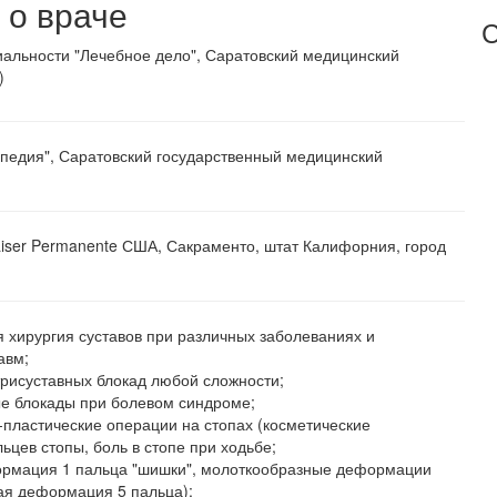
о враче
С
альности "Лечебное дело", Саратовский медицинский
)
опедия", Саратовский государственный медицинский
iser Permanente США, Сакраменто, штат Калифорния, город
 хирургия суставов при различных заболеваниях и
авм;
рисуставных блокад любой сложности;
е блокады при болевом синдроме;
-пластические операции на стопах (косметические
цев стопы, боль в стопе при ходьбе;
ормация 1 пальца "шишки", молоткообразные деформации
ая деформация 5 пальца);