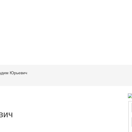
адим Юрьевич
вич