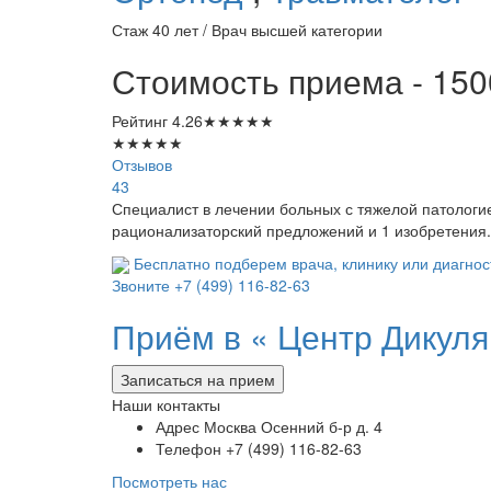
Стаж 40 лет / Врач высшей категории
Стоимость приема - 150
Рейтинг
4.26
★
★
★
★
★
★
★
★
★
★
Отзывов
43
Специалист в лечении больных с тяжелой патологие
рационализаторский предложений и 1 изобретения.
Бесплатно подберем врача, клинику или диагнос
Звоните
+7 (499) 116-82-63
Приём в «
Центр Дикуля
Записаться на прием
Наши контакты
Адрес
Москва Осенний б-р д. 4
Телефон
+7 (499) 116-82-63
Посмотреть нас