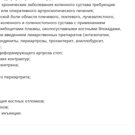
 хронические заболевания коленного сустава требующие
 или оперативного артроскопического лечения;
ской боли области плечевого, локтевого, лучезапястного,
 коленного и голеностопного сустава с применением
омбоцитами плазмы, околосуставными костными блокадами,
и введением лекарственных препаратов (энтезопатии,
ендиниты, периартрозы, трохантерит, ахиллобурсит,
;
 деформирующего артроза стоп;
ких контрактур;
пюитрена;
о периартрита;
ция костных отломков;
хов;
 инъекции.