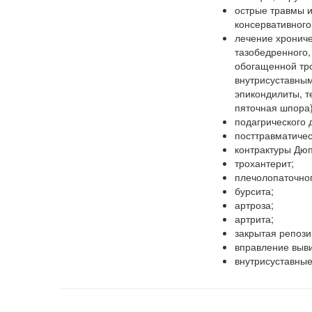
острые травмы и
консервативного
лечение хрониче
тазобедренного,
обогащенной тр
внутрисуставным
эпикондилиты, т
пяточная шпора)
подагрического
посттравматичес
контрактуры Дю
трохантерит;
плечолопаточног
бурсита;
артроза;
артрита;
закрытая репози
вправление выви
внутрисуставные