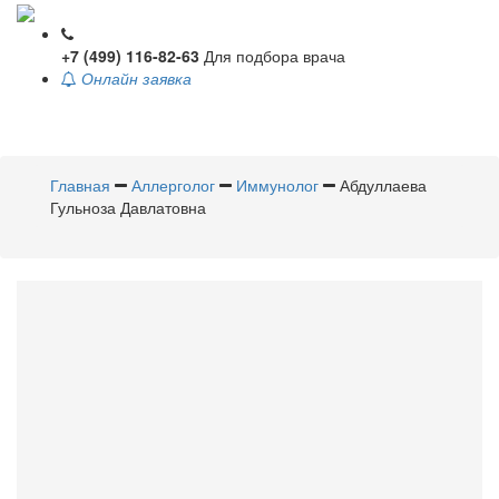
+7 (499) 116-82-63
Для подбора врача
Онлайн заявка
Toggle
navigati
Главная
Аллерголог
Иммунолог
Абдуллаева
Гульноза Давлатовна
Абдуллаева
Гульноза
Давлатовна
Аллерголог
,
Иммунолог
Стаж 8 лет /