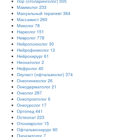
Лор (отоларинголог)
505
Маммолог
233
Мануальный терапевт
364
Массажист
260
Миколог
78
Нарколог
151
Невролог
778
Нейропсихолог
30
Нейрофизиолог
12
Нейрохирург
61
Неонатолог
2
Нефролог
40
Окулист (офтальмолог)
374
Онкогинеколог
26
Онкодерматолог
21
Онколог
287
Онкопроктолог
6
Онкоуролог
17
Ортопед
441
Остеопат
223
Отоневролог
15
Офтальмохирург
60
Паразитолог
7