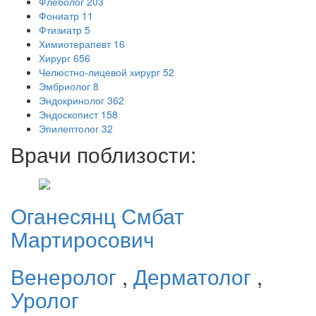
Флеболог
203
Фониатр
11
Фтизиатр
5
Химиотерапевт
16
Хирург
656
Челюстно-лицевой хирург
52
Эмбриолог
8
Эндокринолог
362
Эндоскопист
158
Эпилептолог
32
Врачи поблизости:
Оганесянц
Смбат
Мартиросович
Венеролог
,
Дерматолог
,
Уролог