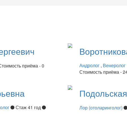
ергеевич
Воротнико
Андролог
,
Венеролог
Стоимость приёма - 0
Стоимость приёма - 2
рьевна
Подольска
нолог
Стаж 41 год
Лор (отоларинголог)