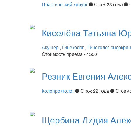
Пластический хирург
Стаж 23 года
Киселёва
Татьяна Ю
Акушер
,
Гинеколог
,
Гинеколог-эндокри
Стоимость приёма - 1500
Резник
Евгения Алек
Колопроктолог
Стаж 22 года
Стоимо
Щербина
Лидия Алек