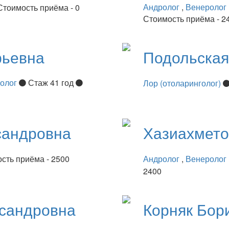
Андролог
,
Венеролог
Стоимость приёма - 0
Стоимость приёма - 2
рьевна
Подольска
нолог
Стаж 41 год
Лор (отоларинголог)
сандровна
Хазиахмет
сть приёма - 2500
Андролог
,
Венеролог
2400
сандровна
Корняк
Бор