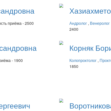
сандровна
Хазиахмет
сть приёма - 2500
Андролог
,
Венеролог
2400
сандровна
Корняк
Бор
риёма - 1900
Колопроктолог
,
Прокт
1850
ергеевич
Воротнико