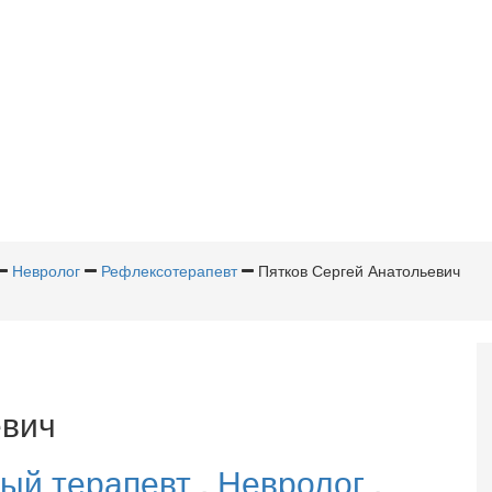
Невролог
Рефлексотерапевт
Пятков Сергей Анатольевич
евич
ый терапевт
,
Невролог
,