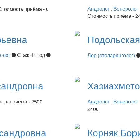
Андролог
,
Венеролог
Стоимость приёма - 0
Стоимость приёма - 2
рьевна
Подольска
нолог
Стаж 41 год
Лор (отоларинголог)
сандровна
Хазиахмет
сть приёма - 2500
Андролог
,
Венеролог
2400
сандровна
Корняк
Бор