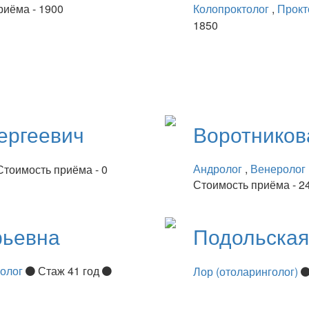
риёма - 1900
Колопроктолог
,
Прокт
1850
ергеевич
Воротнико
Андролог
,
Венеролог
Стоимость приёма - 0
Стоимость приёма - 2
рьевна
Подольска
нолог
Стаж 41 год
Лор (отоларинголог)