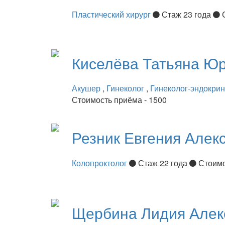
Пластический хирург
Стаж 23 года
Киселёва
Татьяна Ю
Акушер
,
Гинеколог
,
Гинеколог-эндокри
Стоимость приёма - 1500
Резник
Евгения Алек
Колопроктолог
Стаж 22 года
Стоимо
Щербина
Лидия Алек