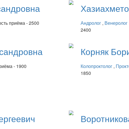
сандровна
Хазиахмет
сть приёма - 2500
Андролог
,
Венеролог
2400
сандровна
Корняк
Бор
риёма - 1900
Колопроктолог
,
Прокт
1850
ергеевич
Воротнико