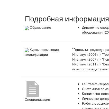
Подробная информация 
Образование
Диплом по специ
образования (200
Курсы повышения
"Гештальт -подход в 
Институт (2006 г.) "Т
квалификации
Институт (2007 г.) "П
Институт (2011 г.) "К
психолого-педагогичес
Гештальт –тера
Системная семе
Когнитивно-пове
Личностно-цент
Специализация
Работа с зависи
созависимостью,