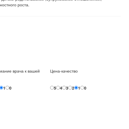
остного роста.
мание врача к вашей
Цена-качество
1
0
5
4
3
2
1
0