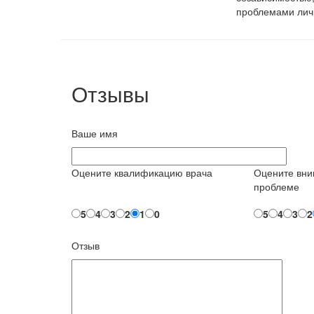
проблемами личн
Отзывы
Ваше имя
Оцените квалификацию врача
Оцените вни
проблеме
5
4
3
2
1
0
5
4
3
2
Отзыв