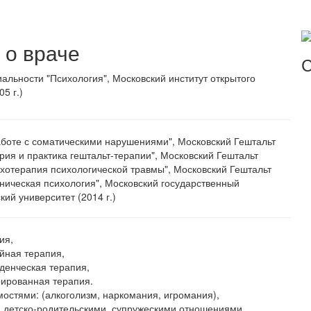
о враче
С
альности "Психология", Московский институт открытого
5 г.)
работе с соматическими нарушениями", Московский Гештальт
еория и практика гештальт-терапии", Московский Гештальт
сихотерапия психологической травмы", Московский Гештальт
линическая психология", Московский государственный
кий университет (2014 г.)
пия,
йная терапия,
денческая терапия,
рированная терапия.
мостями: (алкоголизм, наркомания, игромания),
 детско-родительскими ,супружескими отношениями,