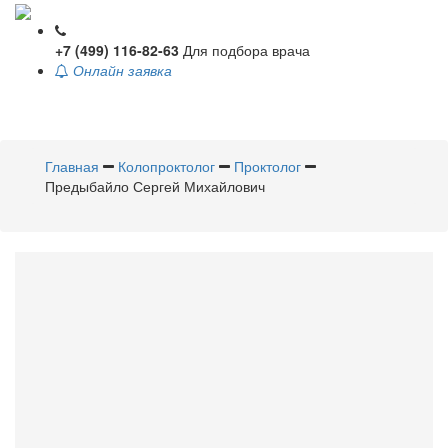
+7 (499) 116-82-63
Для подбора врача
Онлайн заявка
Toggle
navigati
Главная
Колопроктолог
Проктолог
Предыбайло Сергей Михайлович
Предыбайло
Сергей
Михайлович
Колопроктолог
,
Проктолог
Стаж 45 лет /