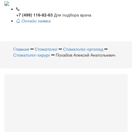
+7 (499) 116-82-63
Для подбора врача
Онлайн заявка
Toggle
navigati
Главная
Стоматолог
Стоматолог-ортопед
Стоматолог-хирург
Похабов Алексей Анатольевич
Похабов
Алексей
Анатольевич
Стоматолог
,
Стоматолог-
ортопед
,
Стоматолог-хирург