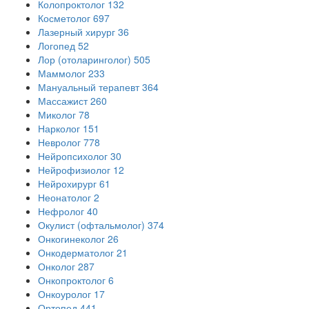
Колопроктолог
132
Косметолог
697
Лазерный хирург
36
Логопед
52
Лор (отоларинголог)
505
Маммолог
233
Мануальный терапевт
364
Массажист
260
Миколог
78
Нарколог
151
Невролог
778
Нейропсихолог
30
Нейрофизиолог
12
Нейрохирург
61
Неонатолог
2
Нефролог
40
Окулист (офтальмолог)
374
Онкогинеколог
26
Онкодерматолог
21
Онколог
287
Онкопроктолог
6
Онкоуролог
17
Ортопед
441