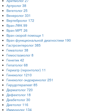
Аритмолог
27
Артролог
38
Вегетолог
25
Венеролог
331
Вертебролог
172
Врач ЛФК
99
Врач МРТ
26
Врач скорой помощи
1
Врач функциональной диагностики
190
Гастроэнтеролог
385
Гематолог
38
Гемостазиолог
8
Генетик
42
Гепатолог
68
Гериатр (геронтолог)
11
Гинеколог
1210
Гинеколог-эндокринолог
251
Гирудотерапевт
85
Дерматолог
720
Дефектолог
18
Диабетолог
30
Диетолог
116
Иммунолог
134