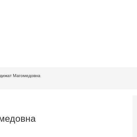
адижат Магомедовна
медовна