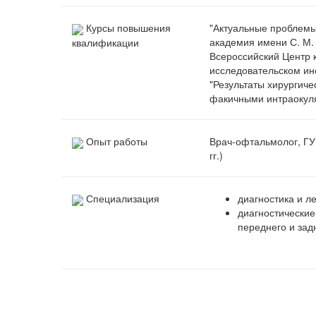
Курсы повышения
"Актуальные проблемы
академия имени С. М. 
квалификации
Всероссийский Центр 
исследовательском инс
"Результаты хирургич
факичными интраокуля
Опыт работы
Врач-офтальмолог, ГУ
гг.)
Специализация
диагностика и л
диагностически
переднего и зад