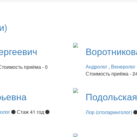
и)
ергеевич
Воротнико
Андролог
,
Венеролог
Стоимость приёма - 0
Стоимость приёма - 2
рьевна
Подольска
нолог
Стаж 41 год
Лор (отоларинголог)