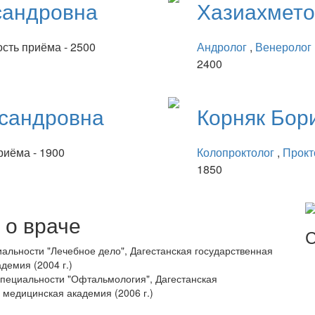
сандровна
Хазиахмет
сть приёма - 2500
Андролог
,
Венеролог
2400
сандровна
Корняк
Бор
риёма - 1900
Колопроктолог
,
Прокт
1850
о враче
С
альности "Лечебное дело", Дагестанская государственная
демия (2004 г.)
пециальности "Офтальмология", Дагестанская
 медицинская академия (2006 г.)