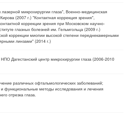
 лазерной микрохирургии глаза", Военно-медицинская
Кирова (2007 г.) "Контактная коррекция зрения",
контактной коррекции зрения при Московском научно-
титуте глазных болезней им. Гельмгольца (2009 г.)
еской коррекции миопии высокой степени переднекамерными
рными линзами" (2014 г.)
 НПО Дагестанский центр микрохирургии глаза (2006-2010
ечение различных офтальмологических заболеваний;
е и функциональные методы исследования и лечения
него отрезка глаза.