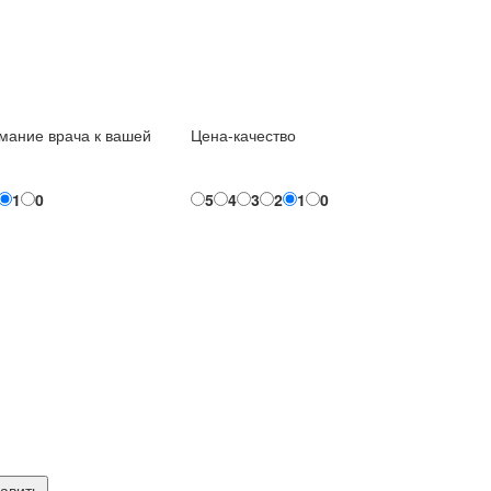
мание врача к вашей
Цена-качество
1
0
5
4
3
2
1
0