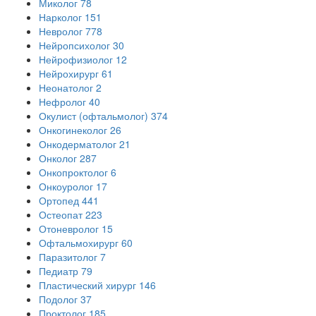
Миколог
78
Нарколог
151
Невролог
778
Нейропсихолог
30
Нейрофизиолог
12
Нейрохирург
61
Неонатолог
2
Нефролог
40
Окулист (офтальмолог)
374
Онкогинеколог
26
Онкодерматолог
21
Онколог
287
Онкопроктолог
6
Онкоуролог
17
Ортопед
441
Остеопат
223
Отоневролог
15
Офтальмохирург
60
Паразитолог
7
Педиатр
79
Пластический хирург
146
Подолог
37
Проктолог
185