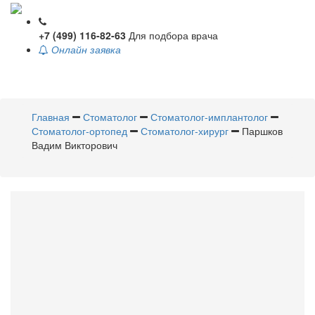
+7 (499) 116-82-63
Для подбора врача
Онлайн заявка
Toggle
navigati
Главная
Стоматолог
Стоматолог-имплантолог
Стоматолог-ортопед
Стоматолог-хирург
Паршков
Вадим Викторович
Паршков
Вадим Викторович
Стоматолог
,
Стоматолог-
имплантолог
,
Стоматолог-