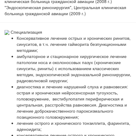
клиническая больница гражданской авиации (2008 г.)
"Эндоскопическая ринохирургия", Центральная клиническая
больница гражданской авиации (2009 г.)
Специализация
Консервативное лечение острых и хронических ринитов,
синуситов, в т.ч. лечение гайморита безпункционными
методами;
амбулаторное и стационарное хирургическое лечение
патологии носа и околоносовых пазух (хронические
синуситы, риниты) с использованием классических
методик, эндоскопической эндоназальной ринохирургии,
радиоволновой хирургии;
диагностика и лечение нарушений слуха и равновесия:
острая и хроническая нейросенсорная тугоухость,
головокружение, вестибулопатия периферическая и
центральная, расстройства равновесия. Диагностика и
лечение доброкачественного пароксизмального
позиционного головокружения;
лечение острого и хронического тонзиллита, фарингита,
аденоидита;
консервативное лечение острого и хронического