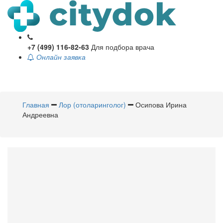
+7 (499) 116-82-63
Для подбора врача
Онлайн заявка
Toggle
navigati
Главная
Лор (отоларинголог)
Осипова Ирина
Андреевна
Осипова
Ирина Андреевна
Лор (отоларинголог)