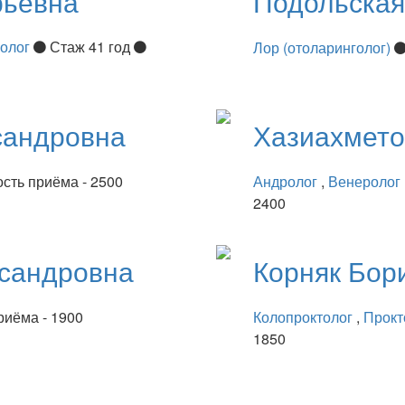
рьевна
Подольска
нолог
Стаж 41 год
Лор (отоларинголог)
сандровна
Хазиахмет
сть приёма - 2500
Андролог
,
Венеролог
2400
сандровна
Корняк
Бор
риёма - 1900
Колопроктолог
,
Прокт
1850