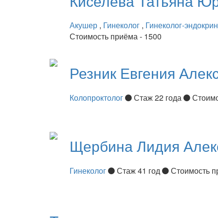
Киселёва
Татьяна Ю
Акушер
,
Гинеколог
,
Гинеколог-эндокри
Стоимость приёма - 1500
Резник
Евгения Алек
Колопроктолог
Стаж 22 года
Стоимо
Щербина
Лидия Алек
Гинеколог
Стаж 41 год
Стоимость п