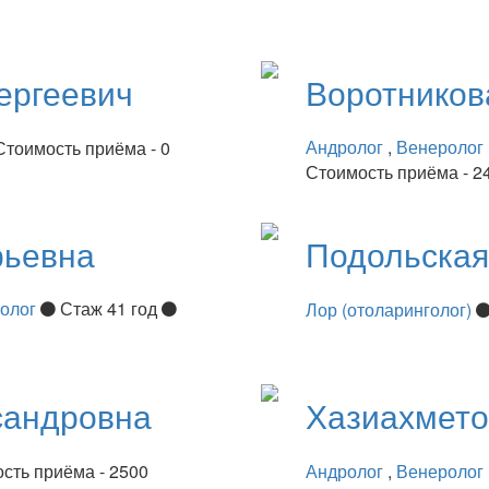
ергеевич
Воротнико
Андролог
,
Венеролог
Стоимость приёма - 0
Стоимость приёма - 2
рьевна
Подольска
нолог
Стаж 41 год
Лор (отоларинголог)
сандровна
Хазиахмет
сть приёма - 2500
Андролог
,
Венеролог