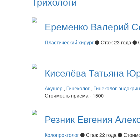
Трихологи
Еременко
Валерий С
Пластический хирург
Стаж 23 года
Киселёва
Татьяна Ю
Акушер
,
Гинеколог
,
Гинеколог-эндокри
Стоимость приёма - 1500
Резник
Евгения Алек
Колопроктолог
Стаж 22 года
Стоимо