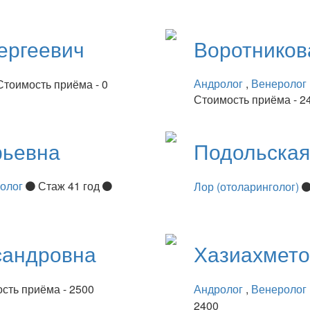
ергеевич
Воротнико
Андролог
,
Венеролог
Стоимость приёма - 0
Стоимость приёма - 2
рьевна
Подольска
нолог
Стаж 41 год
Лор (отоларинголог)
сандровна
Хазиахмет
сть приёма - 2500
Андролог
,
Венеролог
2400