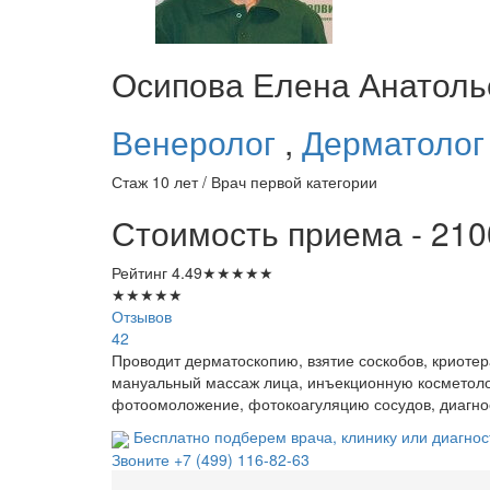
Осипова
Елена Анатоль
Венеролог
,
Дерматоло
Стаж 10 лет / Врач первой категории
Стоимость приема - 210
Рейтинг
4.49
★
★
★
★
★
★
★
★
★
★
Отзывов
42
Проводит дерматоскопию, взятие соскобов, криоте
мануальный массаж лица, инъекционную косметол
фотоомоложение, фотокоагуляцию сосудов, диагнос
Бесплатно подберем врача, клинику или диагнос
Звоните
+7 (499) 116-82-63