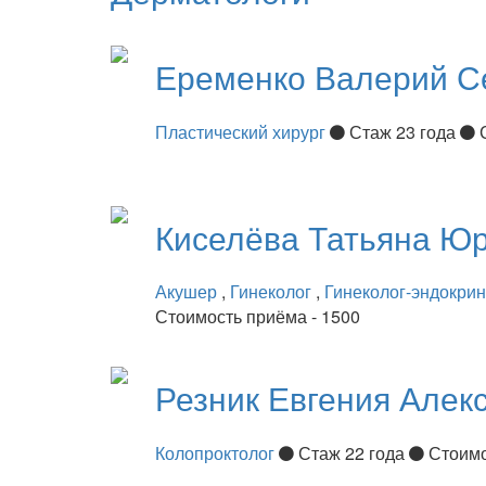
Еременко
Валерий С
Пластический хирург
Стаж 23 года
Киселёва
Татьяна Ю
Акушер
,
Гинеколог
,
Гинеколог-эндокри
Стоимость приёма - 1500
Резник
Евгения Алек
Колопроктолог
Стаж 22 года
Стоимо