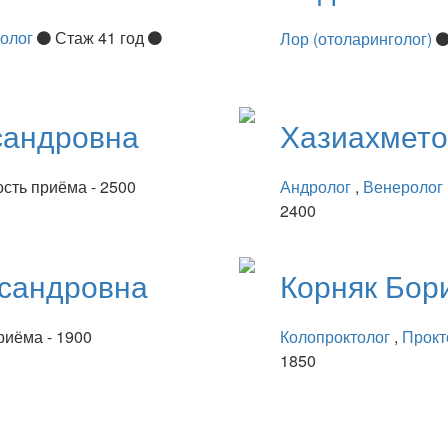
нолог
Стаж 41 год
Лор (отоларинголог)
сандровна
Хазиахмет
сть приёма - 2500
Андролог
,
Венеролог
2400
сандровна
Корняк
Бор
риёма - 1900
Колопроктолог
,
Прокт
1850