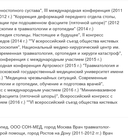
еностопного сустава", III международная конференция (2011
(2012 г.) "Коррекция деформаций переднего отдела стопы,
ции при подошвенном фасциите (пяточной шпоре)" (2012
скопии в травматологии и ортопедии" (2014 г.)
педия столицы. Настоящее и будущее", II конгресс
едов (2014 г.) ""V всероссийский съезд общества кистевых
ртроскопия", Национальный медико-хирургический центр им.
овременная травматология, ортопедия и хирурги катастроф",
конференция с международным участием (2015 г.)
одная конференция Артромост (2015 г.) "Травматология и
осковский государственный медицинский университет имени
 г.) "Медицина чрезвычайных ситуаций. Современные
логии и ортопедии, обучение и подготовка врачей",
сс с международным участием (2016 г.) "Миниинвазивное
фасциита (пяточной шпоры)", Всероссийский конгресс с
м (2016 г.) ""VI всероссийский съезд общества кистевых
опед, ООО СОН-МЕД, город Москва Врач травматолог-
рой помощи, город Ростов на Дону (2011-2012 гг.) Врач