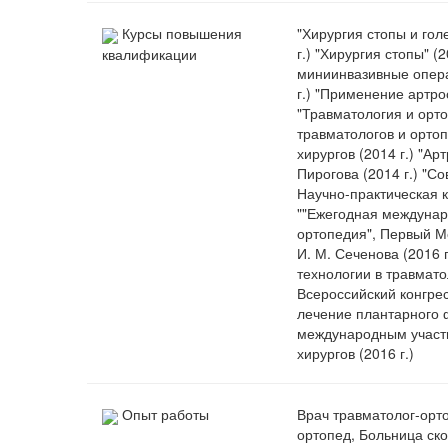
Курсы повышения
"Хирургия стопы и гол
г.) "Хирургия стопы" 
квалификации
миниинвазивные опера
г.) "Применение артро
"Травматология и орто
травматологов и ортоп
хирургов (2014 г.) "А
Пирогова (2014 г.) "С
Научно-практическая 
""Ежегодная междунар
ортопедия", Первый М
И. М. Сеченова (2016
технологии в травмато
Всероссийский конгре
лечение плантарного 
международным участие
хирургов (2016 г.)
Опыт работы
Врач травматолог-орт
ортопед, Больница ско