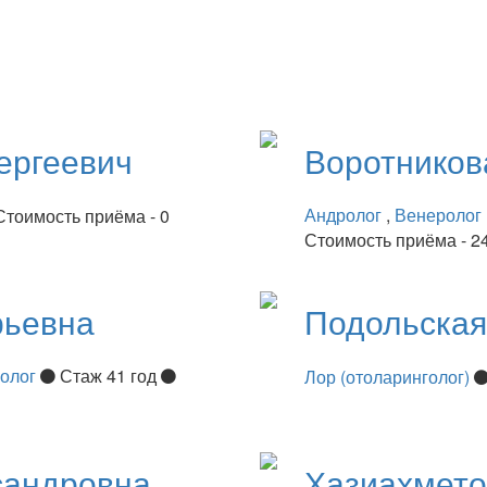
ергеевич
Воротнико
Андролог
,
Венеролог
Стоимость приёма - 0
Стоимость приёма - 2
рьевна
Подольска
нолог
Стаж 41 год
Лор (отоларинголог)
сандровна
Хазиахмет