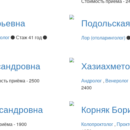
Стоимость приёма - 2
рьевна
Подольска
нолог
Стаж 41 год
Лор (отоларинголог)
сандровна
Хазиахмет
сть приёма - 2500
Андролог
,
Венеролог
2400
сандровна
Корняк
Бор
риёма - 1900
Колопроктолог
,
Прокт