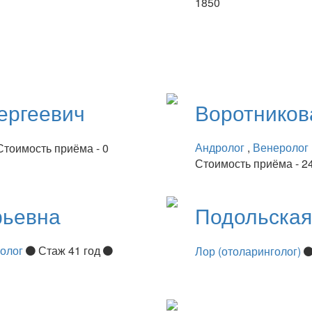
1850
ергеевич
Воротнико
Андролог
,
Венеролог
Стоимость приёма - 0
Стоимость приёма - 2
рьевна
Подольска
нолог
Стаж 41 год
Лор (отоларинголог)