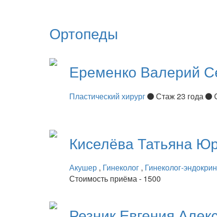
Ортопеды
Еременко
Валерий С
Пластический хирург
Стаж 23 года
Киселёва
Татьяна Ю
Акушер
,
Гинеколог
,
Гинеколог-эндокри
Стоимость приёма - 1500
Резник
Евгения Алек