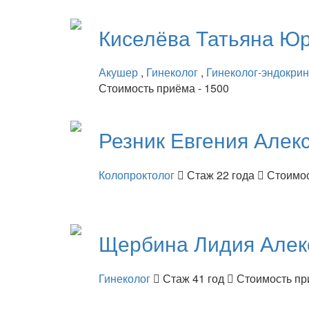
Киселёва
Татьяна Ю
Акушер
,
Гинеколог
,
Гинеколог-эндокри
Стоимость приёма - 1500
Резник
Евгения Алек
Колопроктолог
Стаж 22 года
Стоимос
Щербина
Лидия Алек
Гинеколог
Стаж 41 год
Стоимость пр