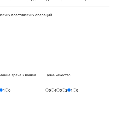
ческих пластических операций.
мание врача к вашей
Цена-качество
1
0
5
4
3
2
1
0