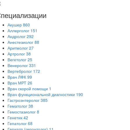
пециализации
Акушер
860
Аллерголог
151
Андролог
292
Анестезиолог
88
Аритмолог
27
Артролог
38
Вегетолог
25
Венеролог
331
Вертебролог
172
Врач ЛФК
99
Врач МРТ
26
Врач скорой помощи
1
Врач функциональной диагностики
190
Гастроэнтеролог
385
Гематолог
38
Гемостазиолог
8
Генетик
42
Гепатолог
68
Гериатр (геронтолог)
11