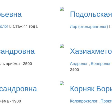
рьевна
Подольска
нолог
Стаж 41 год
Лор (отоларинголог)
сандровна
Хазиахмет
ть приёма - 2500
Андролог
,
Венеролог
2400
сандровна
Корняк
Бор
иёма - 1900
Колопроктолог
,
Прокт