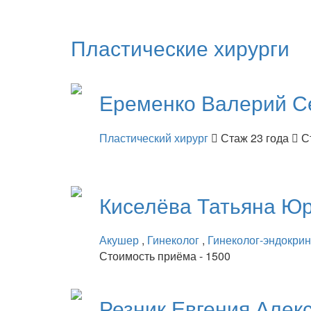
Пластические хирурги
Еременко
Валерий С
Пластический хирург
Стаж 23 года
С
Киселёва
Татьяна Ю
Акушер
,
Гинеколог
,
Гинеколог-эндокри
Стоимость приёма - 1500
Резник
Евгения Алек