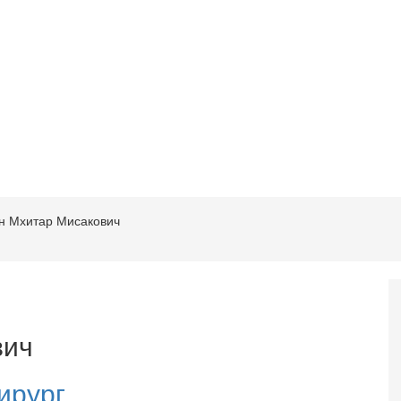
н Мхитар Мисакович
вич
ирург