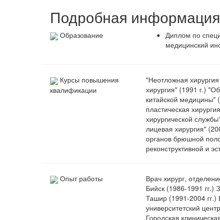
Подробная информация 
Образование
Диплом по специ
медицинский инст
Курсы повышения
"Неотложная хирургия 
хирургия" (1991 г.) "
квалификации
китайской медицины" (19
пластическая хирургия"
хирургической службы"
лицевая хирургия" (20
органов брюшной полос
реконструктивной и эст
Опыт работы
Врач хирург, отделен
Бийск (1986-1991 гг.
Ташир (1991-2004 гг.)
университетский центр 
Городская клиническая