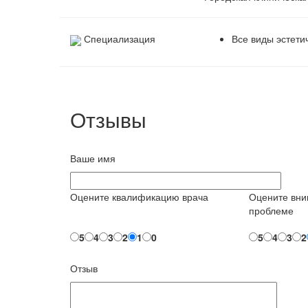
Специализация
Все виды эстети
Отзывы
Ваше имя
Оцените квалификацию врача
Оцените вни
проблеме
5
4
3
2
1
0
5
4
3
2
Отзыв