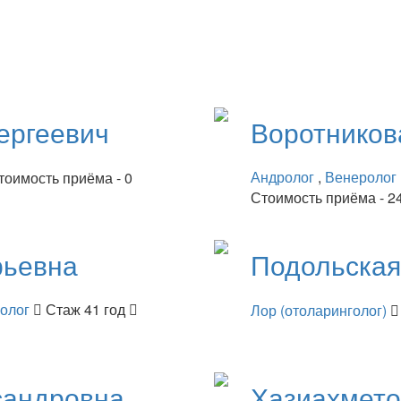
ергеевич
Воротнико
Андролог
,
Венеролог
тоимость приёма - 0
Стоимость приёма - 2
рьевна
Подольска
нолог
Стаж 41 год
Лор (отоларинголог)
сандровна
Хазиахмет