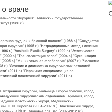
о враче
С
альности "Хирургия", Алтайский государственный
итут (1986 г.)
органов грудной и брюшной полости" (1988 г.) "Сосудистая
Общая хирургия" (1995 г.) "Нетрадиционные методы лечения
96 г.) "Aesthetic Plastic Surgery" (1999 г.) "Эстетическая
 (2000 г.) "Трансплантация волос" (2004 г.) "Организация
 (2005 г.) "Миниивазивная флебология" (2007 г.) "Челюстно-
08 г.) "Лечение и диагностика хирургических патологий
ти" (2011 г.) "Первичная специализация по
етической пластической хирургии" (2011 г.)
ие экстренной хирургии, Больница Скорой помощи, город
) Заведующий хирургическим отделением, Армения, город
 Ведущий пластический хирург, Медицинский
им. Н. И. Пирогова (2004-2007 гг.) Пластический хирург,
 больница № 31 Здоровье для Вас (2007-2012 гг.)