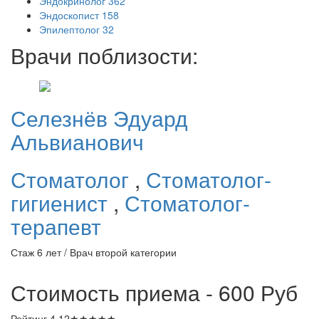
Эндокринолог
362
Эндоскопист
158
Эпилептолог
32
Врачи поблизости:
Селезнёв
Эдуард
Альвианович
Стоматолог
,
Стоматолог-
гигиенист
,
Стоматолог-
терапевт
Стаж 6 лет / Врач второй категории
Стоимость приема - 600
Руб
Рейтинг
4.12
★
★
★
★
★