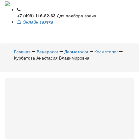
+7 (499) 116-82-63
Для подбора врача
Онлайн заявка
Toggle
navigati
Главная
Венеролог
Дерматолог
Косметолог
Курбатова Анастасия Владимировна
Курбатова
Анастасия
Владимировна
Венеролог
,
Дерматолог
,
Косметолог