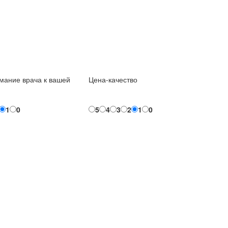
мание врача к вашей
Цена-качество
1
0
5
4
3
2
1
0