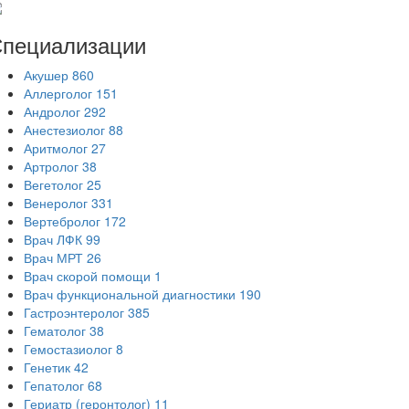
пециализации
Акушер
860
Аллерголог
151
Андролог
292
Анестезиолог
88
Аритмолог
27
Артролог
38
Вегетолог
25
Венеролог
331
Вертебролог
172
Врач ЛФК
99
Врач МРТ
26
Врач скорой помощи
1
Врач функциональной диагностики
190
Гастроэнтеролог
385
Гематолог
38
Гемостазиолог
8
Генетик
42
Гепатолог
68
Гериатр (геронтолог)
11