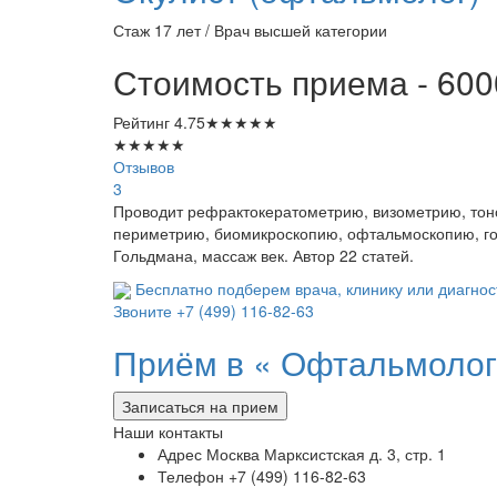
Стаж 17 лет / Врач высшей категории
Стоимость приема - 600
Рейтинг
4.75
★
★
★
★
★
★
★
★
★
★
Отзывов
3
Проводит рефрактокератометрию, визометрию, тоно
периметрию, биомикроскопию, офтальмоскопию, го
Гольдмана, массаж век. Автор 22 статей.
Бесплатно подберем врача, клинику или диагнос
Звоните
+7 (499) 116-82-63
Приём в «
Офтальмологи
Записаться на прием
Наши контакты
Адрес
Москва Марксистская д. 3, стр. 1
Телефон
+7 (499) 116-82-63