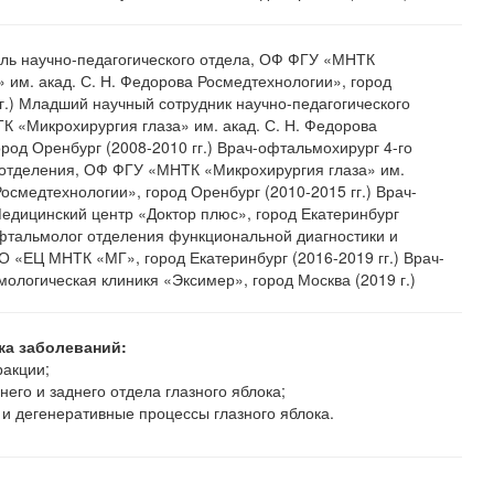
ль научно-педагогического отдела, ОФ ФГУ «МНТК
 им. акад. С. Н. Федорова Росмедтехнологии», город
г.) Младший научный сотрудник научно-педагогического
К «Микрохирургия глаза» им. акад. С. Н. Федорова
род Оренбург (2008-2010 гг.) Врач-офтальмохирург 4-го
отделения, ОФ ФГУ «МНТК «Микрохирургия глаза» им.
Росмедтехнологии», город Оренбург (2010-2015 гг.) Врач-
дицинский центр «Доктор плюс», город Екатеринбург
-офтальмолог отделения функциональной диагностики и
О «ЕЦ МНТК «МГ», город Екатеринбург (2016-2019 гг.) Врач-
ологическая клиникя «Эксимер», город Москва (2019 г.)
ка заболеваний:
акции;
него и заднего отдела глазного яблока;
и дегенеративные процессы глазного яблока.