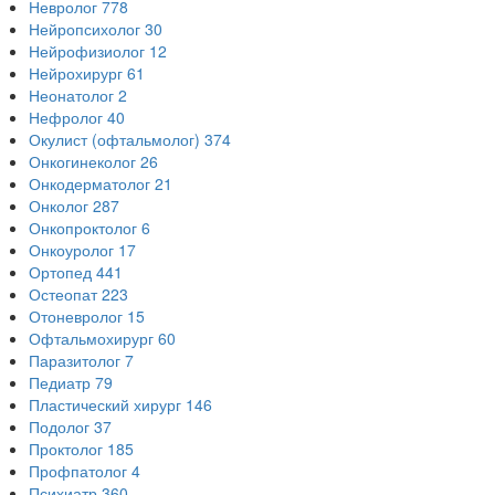
Невролог
778
Нейропсихолог
30
Нейрофизиолог
12
Нейрохирург
61
Неонатолог
2
Нефролог
40
Окулист (офтальмолог)
374
Онкогинеколог
26
Онкодерматолог
21
Онколог
287
Онкопроктолог
6
Онкоуролог
17
Ортопед
441
Остеопат
223
Отоневролог
15
Офтальмохирург
60
Паразитолог
7
Педиатр
79
Пластический хирург
146
Подолог
37
Проктолог
185
Профпатолог
4
Психиатр
360