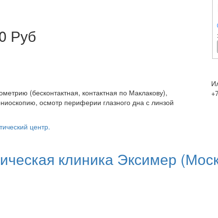
0 Руб
И
метрию (бесконтактная, контактная по Маклакову),
+7
ниоскопию, осмотр периферии глазного дна с линзой
тический центр.
ческая клиника Эксимер (Моск