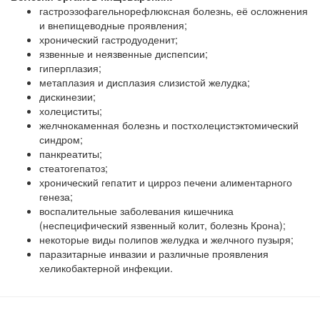
гастроэзофагельнорефлюксная болезнь, её осложнения
и внепищеводные проявления;
хронический гастродуоденит;
язвенные и неязвенные диспепсии;
гиперплазия;
метаплазия и дисплазия слизистой желудка;
дискинезии;
холециститы;
желчнокаменная болезнь и постхолецистэктомический
синдром;
панкреатиты;
стеатогепатоз;
хронический гепатит и цирроз печени алиментарного
генеза;
воспалительные заболевания кишечника
(неспецифический язвенный колит, болезнь Крона);
некоторые виды полипов желудка и желчного пузыря;
паразитарные инвазии и различные проявления
хеликобактерной инфекции.