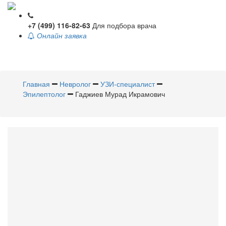
+7 (499) 116-82-63
Для подбора врача
Онлайн заявка
Toggle
navigati
Главная
Невролог
УЗИ-специалист
Эпилептолог
Гаджиев Мурад Икрамович
Гаджиев
Мурад Икрамович
Невролог
,
УЗИ-специалист
,
Эпилептолог
Стаж 20 лет / Врач второй категории