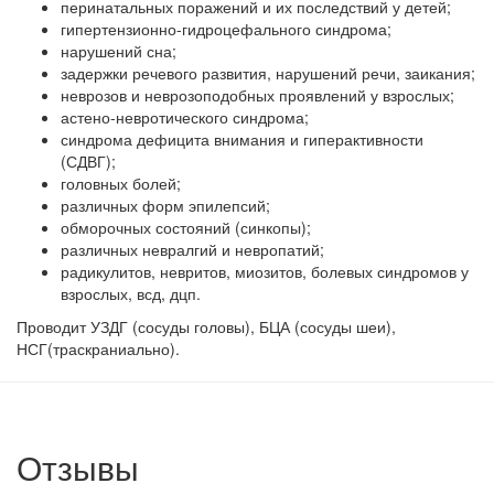
перинатальных поражений и их последствий у детей;
гипертензионно-гидроцефального синдрома;
нарушений сна;
задержки речевого развития, нарушений речи, заикания;
неврозов и неврозоподобных проявлений у взрослых;
астено-невротического синдрома;
синдрома дефицита внимания и гиперактивности
(СДВГ);
головных болей;
различных форм эпилепсий;
обморочных состояний (синкопы);
различных невралгий и невропатий;
радикулитов, невритов, миозитов, болевых синдромов у
взрослых, всд, дцп.
Проводит УЗДГ (сосуды головы), БЦА (сосуды шеи),
НСГ(траскраниально).
Отзывы