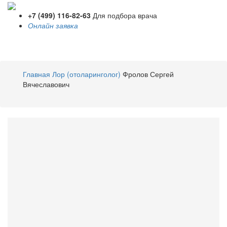
+7 (499) 116-82-63
Для подбора врача
Онлайн заявка
Toggle
navigati
Главная
Лор (отоларинголог)
Фролов Сергей
Вячеславович
Фролов
Сергей
Вячеславович
Лор (отоларинголог)
Стаж 8 лет /