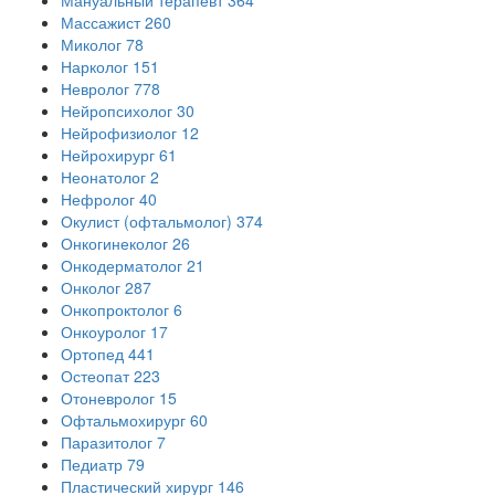
Мануальный терапевт
364
Массажист
260
Миколог
78
Нарколог
151
Невролог
778
Нейропсихолог
30
Нейрофизиолог
12
Нейрохирург
61
Неонатолог
2
Нефролог
40
Окулист (офтальмолог)
374
Онкогинеколог
26
Онкодерматолог
21
Онколог
287
Онкопроктолог
6
Онкоуролог
17
Ортопед
441
Остеопат
223
Отоневролог
15
Офтальмохирург
60
Паразитолог
7
Педиатр
79
Пластический хирург
146