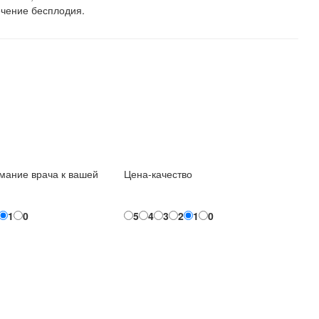
ечение бесплодия.
мание врача к вашей
Цена-качество
1
0
5
4
3
2
1
0