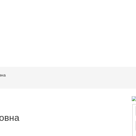
вна
овна