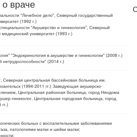
о враче
С
альности "Лечебное дело", Северный государственный
верситет (1992 г.)
специальности "Акушерство и гинекология", Северный
 медицинский университет (1993 г.)
огия" "Эндокринология в акушерстве и гинекологии" (2008 г.)
 нетрудоспособности" (2014 г.)
г, Северная центральная бассейновая больница им.
хангельск (1994-2011 гг.) Заведующая акушерско-
елением, Центральная районная больница, город Няндома
акушер-гинеколог, Центральная городская больница, город
гг.)
логических больных с воспалительными заболеваниями
таза, патологиями матки и шейки матки;
нности;