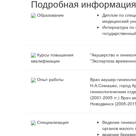
Подробная информация 
Образование
Диплом по специ
медицинский уни
Интернатура по 
государственный
Курсы повышения
"Акушерство и гинекол
"Экспертиза временной
квалификации
Опыт работы
Врач акушер-гинеколо
Н.А.Семашко, город Ар
гинекологическим отд
(2001-2005 гг.) Врач 
Новодвинск (2005-2015 
Специализация
Ведение гинеко
органов малого 
ведение береме