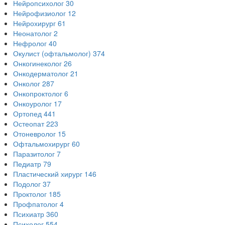
Нейропсихолог
30
Нейрофизиолог
12
Нейрохирург
61
Неонатолог
2
Нефролог
40
Окулист (офтальмолог)
374
Онкогинеколог
26
Онкодерматолог
21
Онколог
287
Онкопроктолог
6
Онкоуролог
17
Ортопед
441
Остеопат
223
Отоневролог
15
Офтальмохирург
60
Паразитолог
7
Педиатр
79
Пластический хирург
146
Подолог
37
Проктолог
185
Профпатолог
4
Психиатр
360
Психолог
554