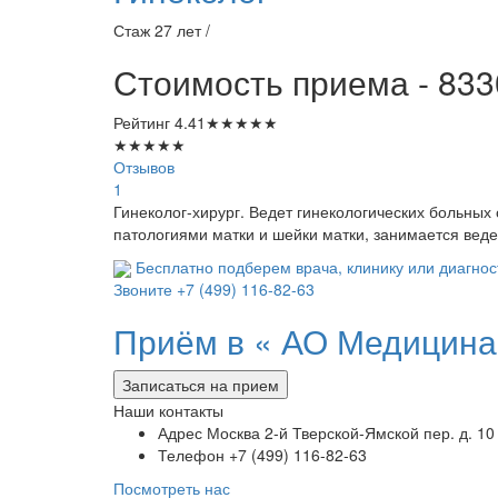
Стаж 27 лет /
Стоимость приема - 833
Рейтинг
4.41
★
★
★
★
★
★
★
★
★
★
Отзывов
1
Гинеколог-хирург. Ведет гинекологических больных
патологиями матки и шейки матки, занимается вед
Бесплатно подберем врача, клинику или диагнос
Звоните
+7 (499) 116-82-63
Приём в «
АО Медицина
Записаться на прием
Наши контакты
Адрес
Москва 2-й Тверской-Ямской пер. д. 10
Телефон
+7 (499) 116-82-63
Посмотреть нас