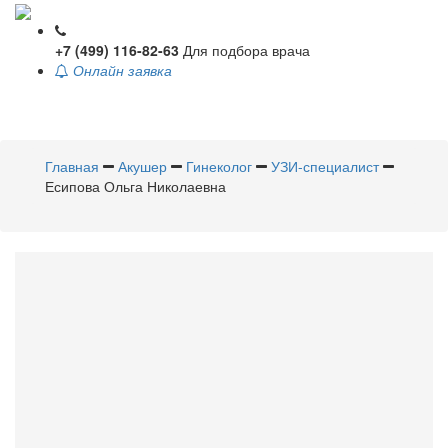
+7 (499) 116-82-63
Для подбора врача
Онлайн заявка
Toggle
navigati
Главная
Акушер
Гинеколог
УЗИ-специалист
Есипова Ольга Николаевна
Есипова
Ольга Николаевна
Акушер
,
Гинеколог
,
УЗИ-
специалист
Стаж 13 лет / Врач высшей категории