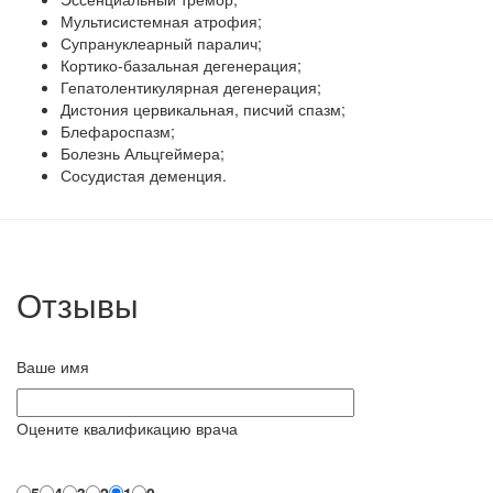
Мультисистемная атрофия;
Супрануклеарный паралич;
Кортико-базальная дегенерация;
Гепатолентикулярная дегенерация;
Дистония цервикальная, писчий спазм;
Блефароспазм;
Болезнь Альцгеймера;
Сосудистая деменция.
Отзывы
Ваше имя
Оцените квалификацию врача
5
4
3
2
1
0