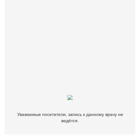
дерматовенерологии и косметологии, проводимых при
Первым Московским государственным медицинским
университетом им. И.М. Сеченова.
Бесплатно подберем врача, клинику или диагностический
центр.
Звоните
+7 (499) 116-82-63
Уважаемые посетители, запись к данному врачу не
ведётся.
Уважаемые посетители, запись к данному врачу не
ведётся.