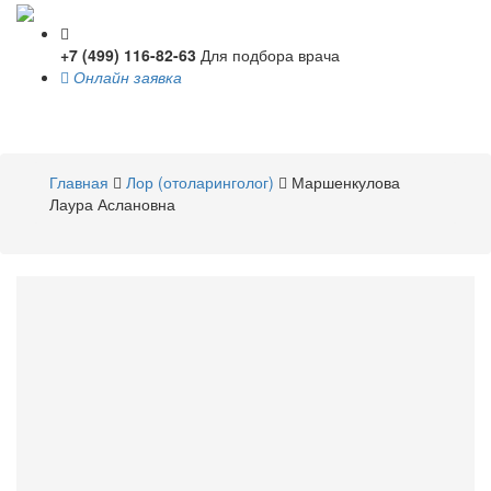
+7 (499) 116-82-63
Для подбора врача
Онлайн заявка
Toggle
navigati
Главная
Лор (отоларинголог)
Маршенкулова
Лаура Аслановна
Маршенкулова
Лаура
Аслановна
Лор (отоларинголог)
Стаж 7 лет /