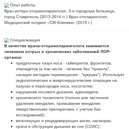
Опыт работы
Врач интерн-оториноларинголог, 3-я городская больница,
город Ставрополь (2013-2014 гг.) Врач-отоларинголог,
Медицинский холдинг «СМ-Клиника» (2015 г.)
Специализация
В качестве врача-оториноларинголога занимается
лечением острых и хронических заболеваний ЛОР-
органов:
придаточных пазух носа - гайморитов, фронтитов,
этмоидитов (в том числе - лечение без "прокола",
санация методом перемещения - "кукушка"). Использует
эндоскопические и микрохирургические операции на
пазухах и перегородке носа, носоглотке;
нарушение носового дыхания, аденоидита;
хронического тонзиллита (полное или частичное
удаление миндалин, промывание миндалин
лекарственными препаратами, с учетом бак-
исследований);
вялотекущих и рецидивирующих ангин, насморка;
храпа и обструкции дыхания во сне (СОАС);