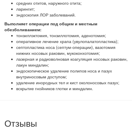
средних отитов, наружного отита;
ларингит;
эндоскопия ЛОР заболеваний.
Выполняет операции под общим и местным
обезболиванием:
тонзиллэктомия, тонзиллотомия, аденотомия;
оперативное лечение храпа (увулопалатопластика);
септопластика носа (септум-операции), вазотомия
нижних носовых раковин, мукоконхотомия;
лазерная и радиоволновая коагуляция носовых раковин,
лакун миндалин;
эндоскопическое удаление полипов носа и пазух
внутриносовым доступом;
удаление инородных тел и кист околоносовых пазух;
вскрытие гнойников глотки и миндалин.
Отзывы