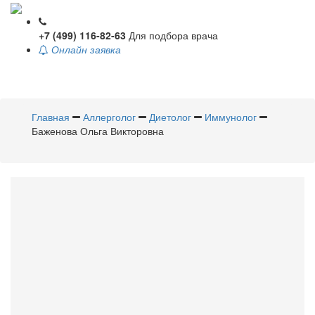
+7 (499) 116-82-63
Для подбора врача
Онлайн заявка
Toggle
navigati
Главная
Аллерголог
Диетолог
Иммунолог
Баженова Ольга Викторовна
Баженова
Ольга Викторовна
Аллерголог
,
Диетолог
,
Иммунолог
Стаж 3 9 лет / Врач высшей категории