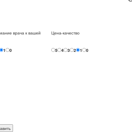
мание врача к вашей
Цена-качество
1
0
5
4
3
2
1
0