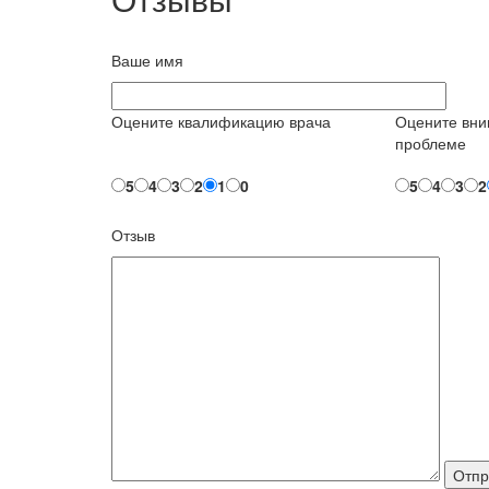
Ваше имя
Оцените квалификацию врача
Оцените вни
проблеме
5
4
3
2
1
0
5
4
3
2
Отзыв