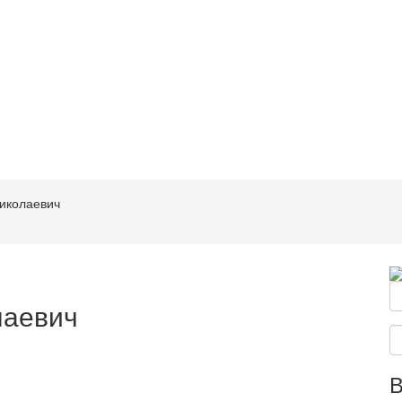
иколаевич
лаевич
В