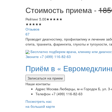
Стоимость приема -
18
Рейтинг
5.00
★
★
★
★
★
★
★
★
★
★
Отзывов
67
Проводит диагностику, профилактику и лечение заб
отита, трахеита, фарингита, глухоты и тугоухости, 
Бесплатно подберем врача, клинику или диагнос
Звоните
+7 (499) 116-82-63
Приём в «
Евромедклин
Записаться на прием
Наши контакты
Адрес
Москва Люберцы, м-н Городок Б, ул. 3-
Телефон
+7 (499) 116-82-63
Посмотреть нас
на большой карте