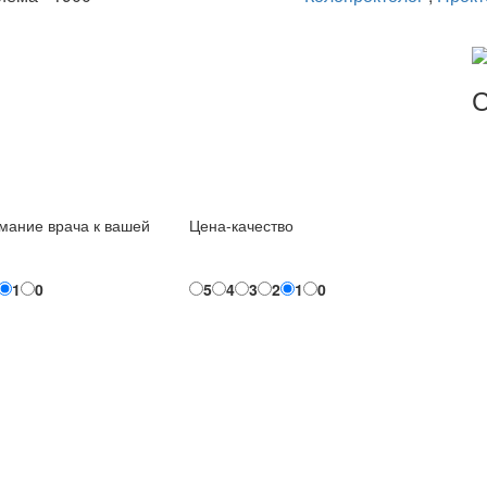
С
мание врача к вашей
Цена-качество
1
0
5
4
3
2
1
0