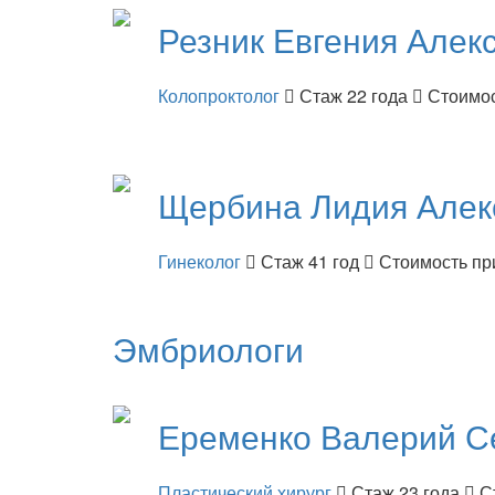
Резник
Евгения Алек
Колопроктолог
Стаж 22 года
Стоимос
Щербина
Лидия Алек
Гинеколог
Стаж 41 год
Стоимость пр
Эмбриологи
Еременко
Валерий С
Пластический хирург
Стаж 23 года
С