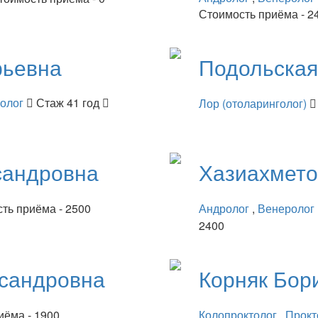
Стоимость приёма - 2
рьевна
Подольска
нолог
Стаж 41 год
Лор (отоларинголог)
сандровна
Хазиахмет
ть приёма - 2500
Андролог
,
Венеролог
2400
сандровна
Корняк
Бор
иёма - 1900
Колопроктолог
,
Прокт