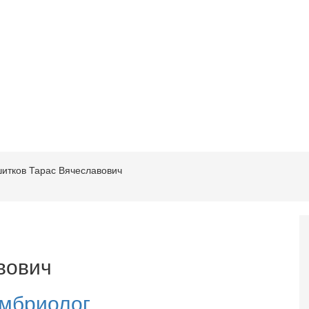
итков Тарас Вячеславович
вович
мбриолог