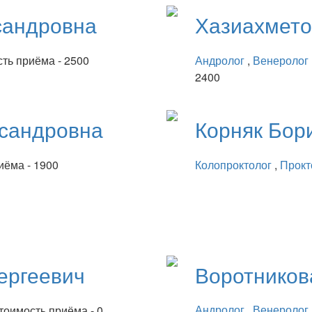
сандровна
Хазиахмет
ть приёма - 2500
Андролог
,
Венеролог
2400
сандровна
Корняк
Бор
иёма - 1900
Колопроктолог
,
Прокт
ергеевич
Воротнико
Андролог
,
Венеролог
тоимость приёма - 0