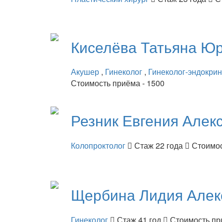
Киселёва
Татьяна Ю
Акушер
,
Гинеколог
,
Гинеколог-эндокри
Стоимость приёма - 1500
Резник
Евгения Алек
Колопроктолог
Стаж 22 года
Стоимос
Щербина
Лидия Алек
Гинеколог
Стаж 41 год
Стоимость пр