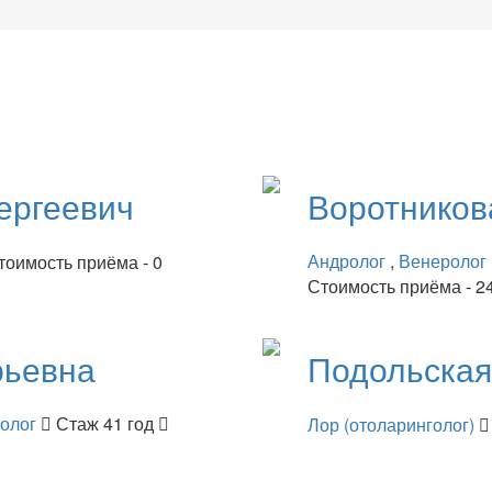
ергеевич
Воротнико
Андролог
,
Венеролог
тоимость приёма - 0
Стоимость приёма - 2
рьевна
Подольска
нолог
Стаж 41 год
Лор (отоларинголог)