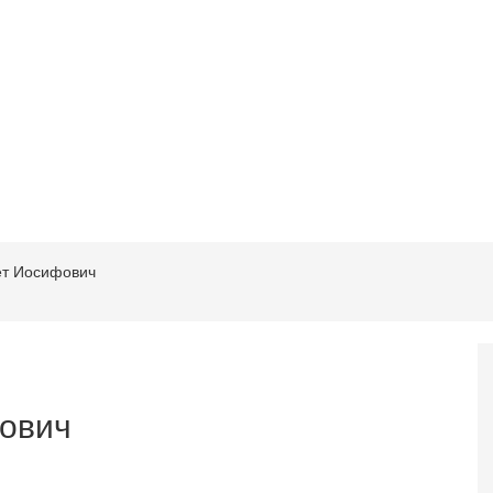
ет Иосифович
ович