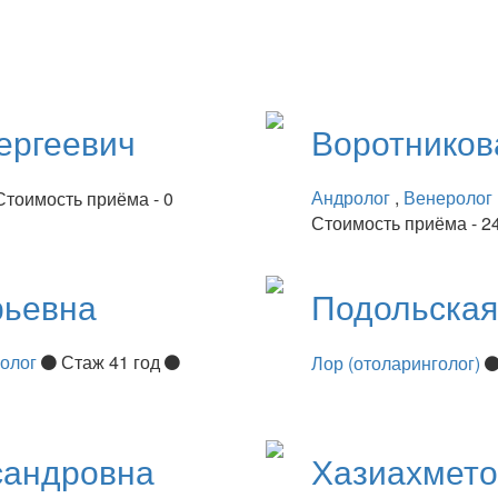
ергеевич
Воротнико
Андролог
,
Венеролог
Стоимость приёма - 0
Стоимость приёма - 2
рьевна
Подольска
нолог
Стаж 41 год
Лор (отоларинголог)
сандровна
Хазиахмет