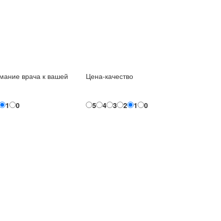
мание врача к вашей
Цена-качество
1
0
5
4
3
2
1
0