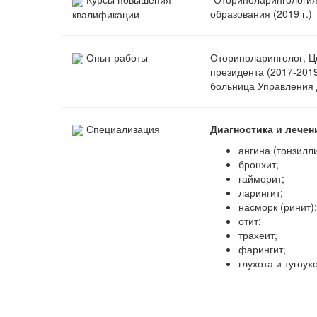
образования (2019 г.)
квалификации
Опыт работы
Оториноларинголог, Ц
президента (2017-2019
больница Управления д
Специализация
Диагностика и лече
ангина (тонзилли
бронхит;
гайморит;
ларингит;
насморк (ринит);
отит;
трахеит;
фарингит;
глухота и тугоухо