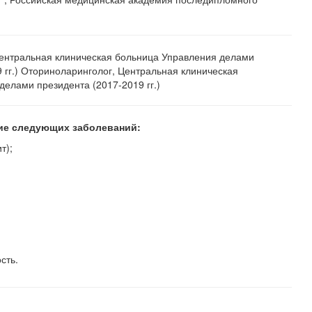
ентральная клиническая больница Управления делами
 гг.) Оториноларинголог, Центральная клиническая
елами президента (2017-2019 гг.)
ние следующих заболеваний:
т);
сть.