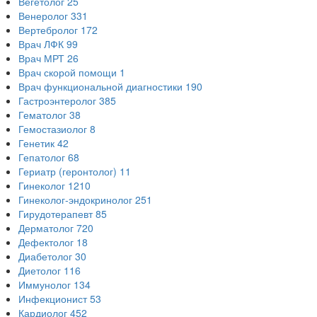
Вегетолог
25
Венеролог
331
Вертебролог
172
Врач ЛФК
99
Врач МРТ
26
Врач скорой помощи
1
Врач функциональной диагностики
190
Гастроэнтеролог
385
Гематолог
38
Гемостазиолог
8
Генетик
42
Гепатолог
68
Гериатр (геронтолог)
11
Гинеколог
1210
Гинеколог-эндокринолог
251
Гирудотерапевт
85
Дерматолог
720
Дефектолог
18
Диабетолог
30
Диетолог
116
Иммунолог
134
Инфекционист
53
Кардиолог
452